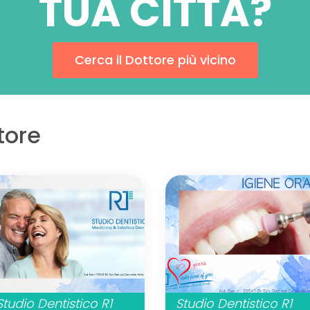
TUA CITTÀ?
Cerca il Dottore più vicino
ttore
Studio Dentistico R1
Studio Dentistico R1