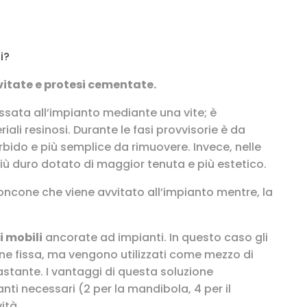
i?
vitate e protesi cementate.
fissata all’impianto mediante una vite; è
li resinosi. Durante le fasi provvisorie è da
rbido e più semplice da rimuovere. Invece, nelle
 più duro dotato di maggior tenuta e più estetico.
cone che viene avvitato all’impianto mentre, la
i mobili
ancorate ad impianti. In questo caso gli
ne fissa, ma vengono utilizzati come mezzo di
astante. I vantaggi di questa soluzione
anti necessari (2 per la mandibola, 4 per il
ità.