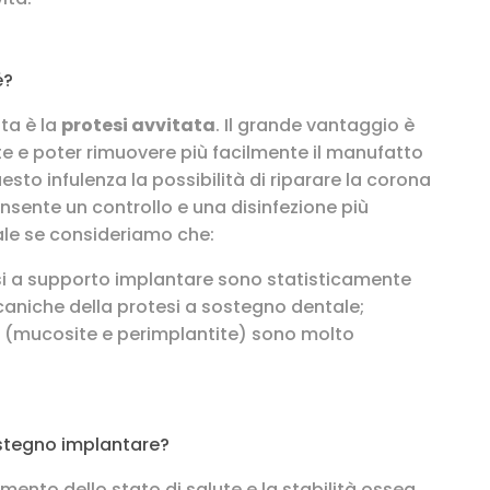
é?
ata è la
protesi avvitata
. Il grande vantaggio è
ite e poter rimuovere più facilmente il manufatto
to infulenza la possibilità di riparare la corona
sente un controllo e una disinfezione più
le se consideriamo che:
i a supporto implantare sono statisticamente
caniche della protesi a sostegno dentale;
i (mucosite e perimplantite) sono molto
ostegno implantare?
imento dello stato di salute e la stabilità ossea