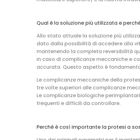
Qual è la soluzione più utilizzata e perch
Allo stato attuale la soluzione più utilizz
dato dalla possibilità di accedere alla v
mantenendo la completa reversibilità ques
in caso di complicanze meccaniche e con
accurata. Questo aspetto è fondamenta
Le complicanze meccaniche della protes
tre volte superiori alle complicanze mec
Le complicanze biologiche perimplantar
frequenti e difficili da controllare.
Perché è così importante la protesi a s
Uno dei prinipali parametri per il manten