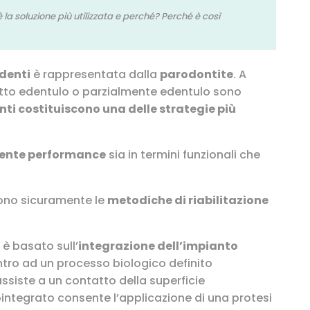
è la soluzione più utilizzata e perché? Perché è così
 denti
è rappresentata dalla
parodontite
. A
ggetto edentulo o parzialmente edentulo sono
nti costituiscono una delle strategie più
lente performance
sia in termini funzionali che
sono sicuramente le
metodiche di riabilitazione
a è basato sull’
integrazione dell’impianto
ncontro ad un processo biologico definito
ssiste a un contatto della superficie
ointegrato consente l’applicazione di una protesi