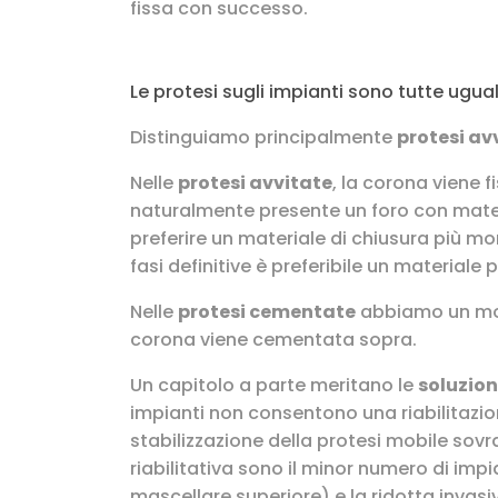
fissa con successo.
Le protesi sugli impianti sono tutte ugual
Distinguiamo principalmente
protesi av
Nelle
protesi avvitate
, la corona viene 
naturalmente presente un foro con materia
preferire un materiale di chiusura più mo
fasi definitive è preferibile un materiale
Nelle
protesi cementate
abbiamo un mon
corona viene cementata sopra.
Un capitolo a parte meritano le
soluzion
impianti non consentono una riabilitazio
stabilizzazione della protesi mobile sovr
riabilitativa sono il minor numero di impi
mascellare superiore) e la ridotta invasiv