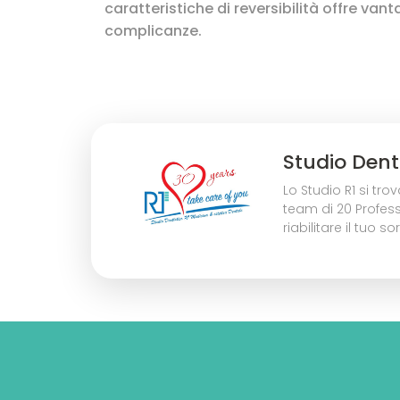
caratteristiche di reversibilità offre vant
complicanze.
Studio Denti
Lo Studio R1 si t
team di 20 Profess
riabilitare il tuo 