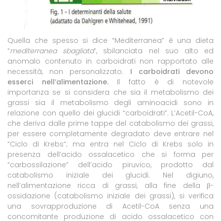
Quella che spesso si dice “Mediterranea” è una dieta
“
mediterranea sbagliata
”, sbilanciata nel suo alto ed
anomalo contenuto in carboidrati non rapportato alle
necessità, non personalizzato.
I carboidrati devono
esserci nell’alimentazione
.
Il fatto è di notevole
importanza se si considera che sia il metabolismo dei
grassi sia il metabolismo degli aminoacidi sono in
relazione con quello dei glucidi “carboidrati”. L’Acetil-CoA,
che deriva dalle prime tappe del catabolismo dei grassi,
per essere completamente degradato deve entrare nel
“Ciclo di Krebs”; ma entra nel Ciclo di Krebs solo in
presenza dell’acido ossalacetico che si forma per
“carbossilazione” dell’acido piruvico, prodotto dal
catabolismo iniziale dei glucidi. Nel digiuno,
nell’alimentazione ricca di grassi, alla fine della
β-
ossidazione (catabolismo iniziale dei grassi), si verifica
una sovrapproduzione di Acetil-CoA senza una
concomitante produzione di acido ossalacetico con