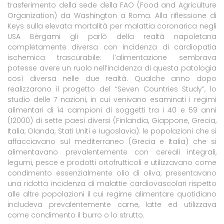
trasferimento della sede della FAO (Food and Agriculture
Organization) da Washington a Roma. Alla riflessione di
Keys sulla elevata mortalità per malattia coronarica negli
USA Bèrgami gli parlò della realtà napoletana
completamente diversa con incidenza di cardiopatia
ischemica trascurabile: l’alimentazione sembrava
potesse avere un ruolo nell’incidenza di questa patologia
così diversa nelle due realtà. Qualche anno dopo
realizzarono il progetto del “Seven Countries Study”, lo
studio delle 7 nazioni, in cui venivano esaminati i regimi
alimentari di 14 campioni di soggetti tra i 40 e 59 anni
(12000) di sette paesi diversi (Finlandia, Giappone, Grecia,
Italia, Olanda, Stati Uniti e Iugoslavia): le popolazioni che si
affacciavano sul mediterraneo (Grecia e Italia) che si
alimentavano prevalentemente con cereali integrali,
legumi, pesce e prodotti ortofrutticoli e utilizzavano come
condimento essenzialmente olio di oliva, presentavano
una ridotta incidenza di malattie cardiovascolari rispetto
alle altre popolazioni il cui regime alimentare quotidiano
includeva prevalentemente carne, latte ed utilizzava
come condimento il burro o lo strutto.