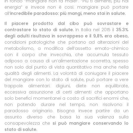
in fondo “mangiare non fa male!”. “Più ti alimenti, più hai
energia” e invece non è cosi: mangiare può portare
all’
incredibile paradosso: più mangi, meno stai in salute.
Il piacere prodotto dal cibo può sovrastare e
contrastare lo stato di salute.
In Italia nel 2015
il
35.3%
degli adulti risultava in sovrappeso e il 9,8% era obeso,
condizioni patologiche che portano ad alterazioni del
metabolismo, a modifica dell’assetto emato-chimico
con il corpo che invecchia, che accumula tessuto
adiposo a causa di un’alimentazione scorretta, spesso
non solo dal punto di vista quantitativo ma anche nella
qualità degli alimenti. La volontà di coniugare il piacere
del mangiare con lo stato di salute, può portare a vere
trappole alimentari: digiuni, diete non equilibrate,
eccessiva assunzione di certi alimenti che apportano
solo benefici momentanei a costo di sacrifici enormi che,
non potendo durare nel tempo, non risolvono il
paradosso originario. Bisogna invece partire da un
assunto diverso che basa la sua valenza sulla
consapevolezza che
si può mangiare conservando lo
stato di salute.