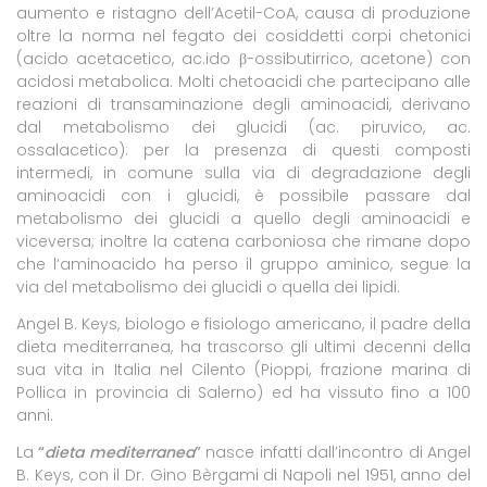
aumento e ristagno dell’Acetil-CoA, causa di produzione
oltre la norma nel fegato dei cosiddetti corpi chetonici
(acido acetacetico, ac.ido
β-ossibutirrico, acetone) con
acidosi metabolica. Molti chetoacidi che partecipano alle
reazioni di transaminazione degli aminoacidi, derivano
dal metabolismo dei glucidi (ac. piruvico, ac.
ossalacetico): per la presenza di questi composti
intermedi, in comune sulla via di degradazione degli
aminoacidi con i glucidi, è possibile passare dal
metabolismo dei glucidi a quello degli aminoacidi e
viceversa; inoltre la catena carboniosa che rimane dopo
che l‘aminoacido ha perso il gruppo aminico, segue la
via del metabolismo dei glucidi o quella dei lipidi.
Angel B. Keys, biologo e fisiologo americano, il padre della
dieta mediterranea, ha trascorso gli ultimi decenni della
sua vita in Italia nel Cilento (Pioppi, frazione marina di
Pollica in provincia di Salerno) ed ha vissuto fino a 100
anni.
La
“
dieta mediterranea
”
nasce infatti dall’incontro di Angel
B. Keys, con il Dr. Gino Bèrgami di Napoli nel 1951, anno del