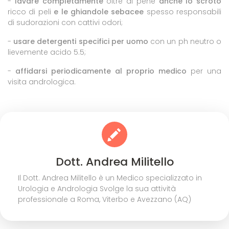
-
lavare completamente
oltre al pene
anche lo scroto
ricco di peli
e le ghiandole sebacee
spesso responsabili
di sudorazioni con cattivi odori;
-
usare detergenti specifici per uomo
con un ph neutro o
lievemente acido 5.5;
-
affidarsi periodicamente al proprio medico
per una
visita andrologica.
Dott. Andrea Militello
Il Dott. Andrea Militello è un Medico specializzato in
Urologia e Andrologia Svolge la sua attività
professionale a Roma, Viterbo e Avezzano (AQ)