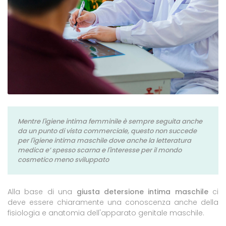
Mentre l'igiene intima femminile è sempre seguita anche
da un punto di vista commerciale, questo non succede
per l'igiene intima maschile dove anche la letteratura
medica e’ spesso scarna e l'interesse per il mondo
cosmetico meno sviluppato
Alla base di una
giusta detersione intima maschile
ci
deve essere chiaramente una conoscenza anche della
fisiologia e anatomia dell'apparato genitale maschile.