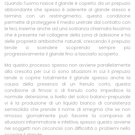
Quando l'uomo nasce il glande è coperto da un prepuzio
abbondante che spesso è aderente al glande stesso e
termina con un restringimento, questa condizione
permette di proteggere il meato uretrale dal contatto con
le feci, insieme anche ad una sostanza chiamata lisozima
che è presente nel collagene della zona di adesione e ha
delle proprietà antibiotiche naturali; crescendo il prepuzio
tende a scendere scoprendo sempre più
progressivamente il glande fino a lasciarlo scoperto.
Ma questo processo spesso non avviene parallelamente
alla crescita per cui ci sono situazioni in cui il prepuzio
tende a coprire totalmente il glande spesso anche la
causa della presenza di un frenulo corto, questa
condizione di fimosi o di frenulo corto impedisce la
normale detersione, a livello del solco balano-prepuziale
vi è la produzione di un liquido bianco di consistenza
semisolida che prende il nome di smegma che se non
rimosso giornalmente può favorire la comparsa di
situazioni infiammatorie e infettive, spesso questo avviene
nei soggetti non circoncisi con difficoltà o problemi nello
scoprire il glande.