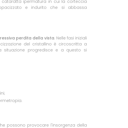
na cataratta ipermatura in cui la corteccia
opacizzato e indurito che si abbassa
essiva perdita della vista
. Nelle fasi iniziali
izzazione del cristallino è circoscritta a
a situazione progredisce e a questo si
ni;
ermetropia.
i che possono provocare l'insorgenza della