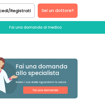
Sei un dottore?
cedi/Registrati
Fai una domanda al medico
Fai una domanda
allo specialista
Risolvi i tuoi dubbi riguardanti la salute
Fai una domanda