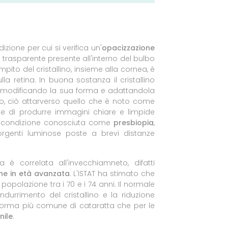
izione per cui si verifica un'
opacizzazione
 trasparente presente all'interno del bulbo
compito del cristallino, insieme alla cornea, è
la retina. In buona sostanza il cristallino
ico modificando la sua forma e adattandola
co, ciò attarverso quello che è noto come
e di produrre immagini chiare e limpide
na condizione conosciuta come
presbiopia
,
orgenti luminose poste a brevi distanze
è correlata all'invecchiamneto, difatti
ne in età avanzata
. L'ISTAT ha stimato che
a popolazione tra i 70 e i 74 anni. Il normale
urrimento del cristallino e la riduzione
forma più comune di cataratta che per le
nile
.