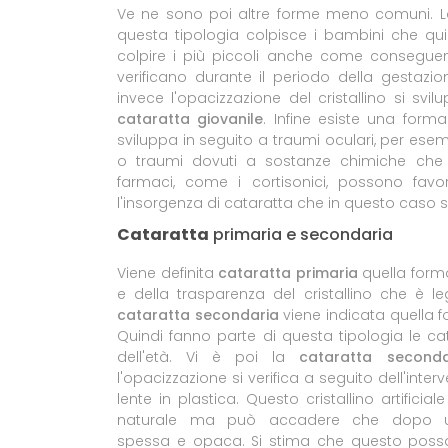
Ve ne sono poi altre forme meno comuni. 
questa tipologia colpisce i bambini che quin
colpire i più piccoli anche come conseguenza
verificano durante il periodo della gestaz
invece l'opacizzazione del cristallino si svi
cataratta giovanile
. Infine esiste una forma
sviluppa in seguito a traumi oculari, per esemp
o traumi dovuti a sostanze chimiche che d
farmaci, come i cortisonici, possono favori
l'insorgenza di cataratta che in questo caso s
Cataratta
primaria e secondaria
Viene definita
cataratta primaria
quella forma 
e della trasparenza del cristallino che è 
cataratta secondaria
viene indicata quella 
Quindi fanno parte di questa tipologia le c
dell'età. Vi è poi la
cataratta seconda
l'opacizzazione si verifica a seguito dell'inter
lente in plastica. Questo cristallino artificia
naturale ma può accadere che dopo un
spessa e opaca. Si stima che questo possa v