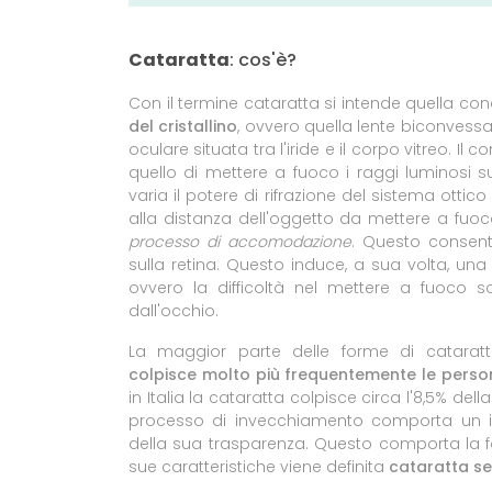
Cataratta
: cos'è?
Con il termine cataratta si intende quella cond
del cristallino
, ovvero quella lente biconvessa
oculare situata tra l'iride e il corpo vitreo. Il 
quello di mettere a fuoco i raggi luminosi sul
varia il potere di rifrazione del sistema ott
alla distanza dell'oggetto da mettere a fuo
processo di accomodazione
. Questo consent
sulla retina. Questo induce, a sua volta, u
ovvero la difficoltà nel mettere a fuoco s
dall'occhio.
La maggior parte delle forme di cataratta 
colpisce molto più frequentemente le perso
in Italia la cataratta colpisce circa l'8,5% dell
processo di invecchiamento comporta un ind
della sua trasparenza. Questo comporta la 
sue caratteristiche viene definita
cataratta se