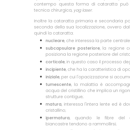
contempo questa forma di cataratta può 
tecnica chirurgica,
yag laser
.
Inoltre la cataratta primaria e secondaria p
seconda della sua localizzazione, ovvero da
quindi la cataratta:
nucleare
, che interessa la parte centrale 
subcapsulare posteriore
, la regione c
posiziona la regione posteriore del crista
corticale
, in questo caso il processo deg
incipiente
, che ha la caratteristica di o
iniziale
, per cui l'opacizzazione si accum
tumescente
, la malattia è accompag
acqua del cristillino che implica un rig
strutture contigue;
matura
, interessa l'intera lente ed è d
cristallino;
ipermatura
, quando le fibre del c
biancastre tendono a rammollirsi;