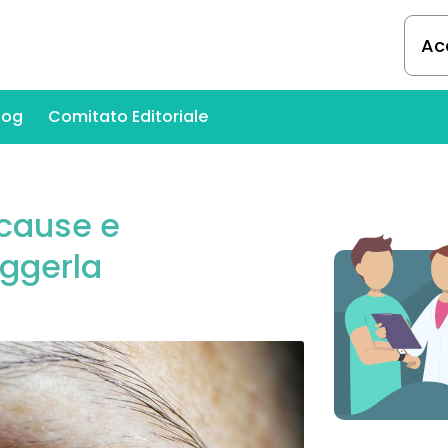
Ac
log
Comitato Editoriale
 cause e
eggerla