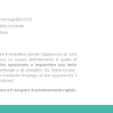
a, tomografia OCT);
ria corneale;
tica.
 il cristallino perciò l'approccio di cura
ico. Lo scopo dell'intervento è quello di
sulta opacizzata e impiantare una lente
tificiale o di cristallino IOL (Intra-Ocular-
 mediante l'impiego di due apparecchi: il
catore).
olore e il recupero è estremamente rapido.