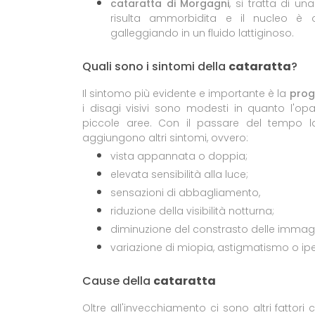
cataratta di Morgagni
, si tratta di u
risulta ammorbidita e il nucleo è 
galleggiando in un fluido lattiginoso.
Quali sono i sintomi della
cataratta
?
Il sintomo più evidente e importante è la
progr
i disagi visivi sono modesti in quanto l'opac
piccole aree. Con il passare del tempo l
aggiungono altri sintomi, ovvero:
vista appannata o doppia;
elevata sensibilità alla luce;
sensazioni di abbagliamento,
riduzione della visibilità notturna;
diminuzione del constrasto delle immagi
variazione di miopia, astigmatismo o ip
Cause della
cataratta
Oltre all'invecchiamento ci sono altri fattor