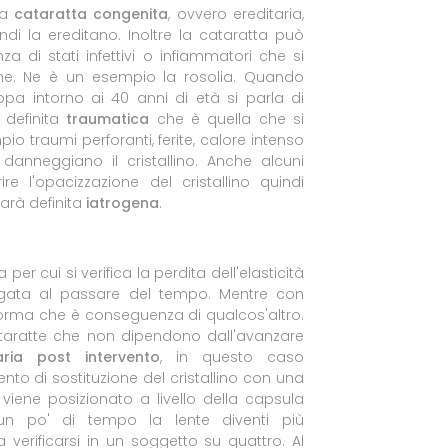
La
cataratta congenita
, ovvero ereditaria,
di la ereditano. Inoltre la cataratta può
 di stati infettivi o infiammatori che si
ione. Ne è un esempio la rosolia. Quando
luppa intorno ai 40 anni di età si parla di
 definita
traumatica
che è quella che si
io traumi perforanti, ferite, calore intenso
anneggiano il cristallino. Anche alcuni
re l'opacizzazione del cristallino quindi
arà definita
iatrogena
.
per cui si verifica la perdita dell'elasticità
legata al passare del tempo. Mentre con
forma che è conseguenza di qualcos'altro.
ataratte che non dipendono dall'avanzare
ria post intervento
, in questo caso
vento di sostituzione del cristallino con una
le viene posizionato a livello della capsula
 po' di tempo la lente diventi più
erificarsi in un soggetto su quattro. Al