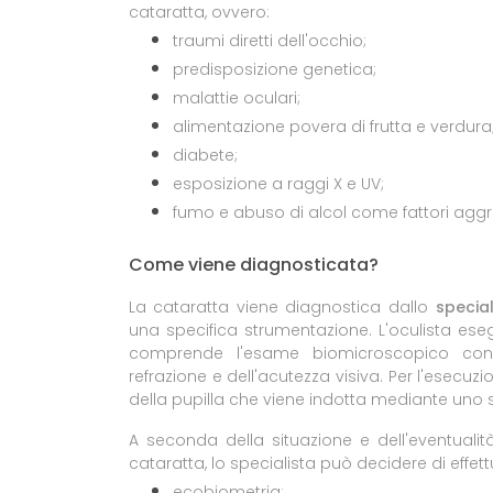
cataratta, ovvero:
traumi diretti dell'occhio;
predisposizione genetica;
malattie oculari;
alimentazione povera di frutta e verdura
diabete;
esposizione a raggi X e UV;
fumo e abuso di alcol come fattori aggr
Come viene diagnosticata?
La cataratta viene diagnostica dallo
specia
una specifica strumentazione. L'oculista eseg
comprende l'esame biomicroscopico con
refrazione e dell'acutezza visiva. Per l'esecu
della pupilla che viene indotta mediante uno sp
A seconda della situazione e dell'eventualità
cataratta, lo specialista può decidere di effettu
ecobiometria;