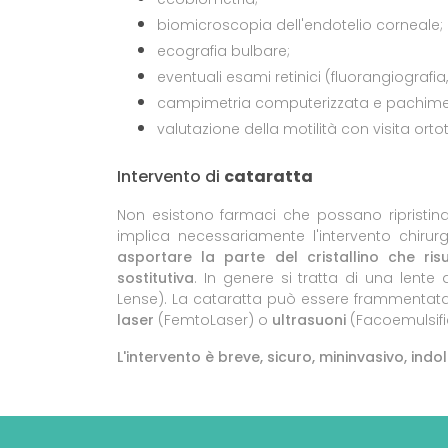
biomicroscopia dell'endotelio corneale;
ecografia bulbare;
eventuali esami retinici (fluorangiografi
campimetria computerizzata e pachimet
valutazione della motilità con visita ortot
Intervento di
cataratta
Non esistono farmaci che possano ripristinare
implica necessariamente l'intervento chirurg
asportare la parte del cristallino che ri
sostitutiva
. In genere si tratta di una lente ar
Lense). La cataratta può essere frammentata
laser
(FemtoLaser) o
ultrasuoni
(Facoemulsifi
L'intervento è breve, sicuro, mininvasivo, ind