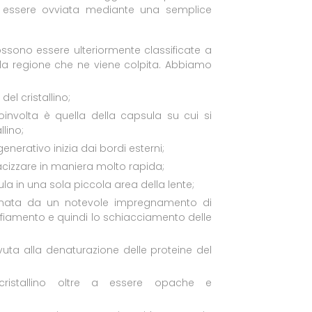
essere ovviata mediante una semplice
ossono essere ulteriormente classificate a
lla regione che ne viene colpita. Abbiamo
del cristallino;
oinvolta è quella della capsula su cui si
llino;
enerativo inizia dai bordi esterni;
pacizzare in maniera molto rapida;
ula in una sola piccola area della lente;
nata da un notevole impregnamento di
onfiamento e quindi lo schiacciamento delle
ovuta alla denaturazione delle proteine del
ristallino oltre a essere opache e